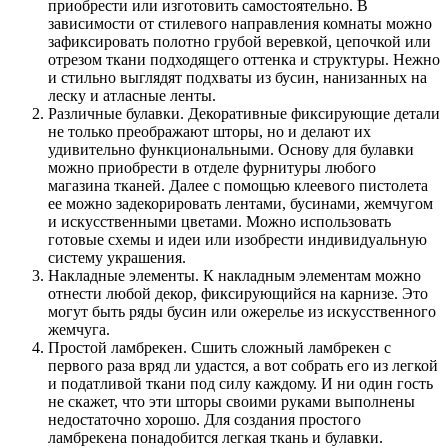
приобрести или изготовить самостоятельно. В
зависимости от стилевого направления комнаты можно
зафиксировать полотно грубой веревкой, цепочкой или
отрезом ткани подходящего оттенка и структуры. Нежно
и стильно выглядят подхваты из бусин, нанизанных на
леску и атласные ленты.
Различные булавки. Декоративные фиксирующие детали
не только преображают шторы, но и делают их
удивительно функциональными. Основу для булавки
можно приобрести в отделе фурнитуры любого
магазина тканей. Далее с помощью клеевого пистолета
ее можно задекорировать лентами, бусинами, жемчугом
и искусственными цветами. Можно использовать
готовые схемы и идеи или изобрести индивидуальную
систему украшения.
Накладные элементы. К накладным элементам можно
отнести любой декор, фиксирующийся на карнизе. Это
могут быть ряды бусин или ожерелье из искусственного
жемчуга.
Простой ламбрекен. Сшить сложный ламбрекен с
первого раза вряд ли удастся, а вот собрать его из легкой
и податливой ткани под силу каждому. И ни один гость
не скажет, что эти шторы своими руками выполнены
недостаточно хорошо. Для создания простого
ламбрекена понадобится легкая ткань и булавки.