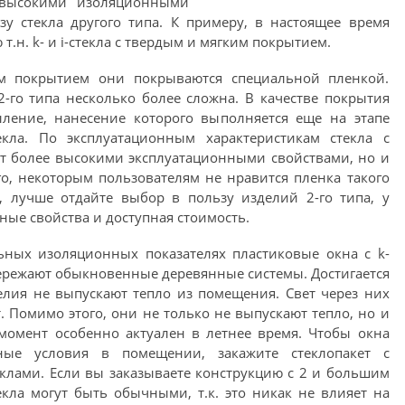
 высокими изоляционными
зу стекла другого типа. К примеру, в настоящее время
.н. k- и i-стекла с твердым и мягким покрытием.
им покрытием они покрываются специальной пленкой.
-го типа несколько более сложна. В качестве покрытия
ыление, нанесение которого выполняется еще на этапе
екла. По эксплуатационным характеристикам стекла с
т более высокими эксплуатационными свойствами, но и
о, некоторым пользователям не нравится пленка такого
а, лучше отдайте выбор в пользу изделий 2-го типа, у
ые свойства и доступная стоимость.
ных изоляционных показателях пластиковые окна с k-
ережают обыкновенные деревянные системы. Достигается
делия не выпускают тепло из помещения. Свет через них
. Помимо этого, они не только не выпускают тепло, но и
момент особенно актуален в летнее время. Чтобы окна
ные условия в помещении, закажите стеклопакет с
клами. Если вы заказываете конструкцию с 2 и большим
кла могут быть обычными, т.к. это никак не влияет на