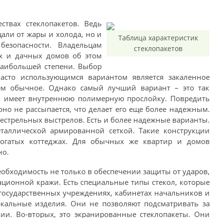
твах стеклопакетов. Ведь
али от жары и холода, но и
Таблица характеристик
езопасности. Владельцам
стеклопакетов
ых и дачных домов об этом
наибольшей степени. Выбор
асто использующимся вариантом является закаленное
чем обычное. Однако самый лучший вариант – это так
ло имеет внутреннюю полимерную прослойку. Повредить
оно не рассыпается, что делает его еще более надежным.
нестрельных выстрелов. Есть и более надежные варианты.
еталлической армированной сеткой. Такие конструкции
огатых коттеджах. Для обычных же квартир и домов
но.
еобходимость не только в обеспечении защиты от ударов,
ционной кражи. Есть специальные типы стекол, которые
государственных учреждениях, кабинетах начальников и
ркальные изделия. Они не позволяют подсматривать за
и. Во-вторых, это экранированные стеклопакеты. Они