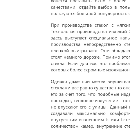
хочется поставить окно с более
качествами, отдайте выбор в поль
пользуются большой популярностью т
При производстве стекол с мягк
Технология производства изделий 2
здесь выступает специальное нап
производства непосредственно ст
пленкой выигрывают. Они обладаю
стоят немного дороже. Помимо этог
стекла. Если для вас это проблем
которых более скромные изоляционн
Однако даже при менее внушитель
стеклами все равно существенно оп
это за счет того, что подобные из
проходит, тепловое излучение – нет
не впускают его с улицы. Данный 
создавали максимально комфорт
внутренним и внешним k- или i-сте
количеством камер, внутренние сте