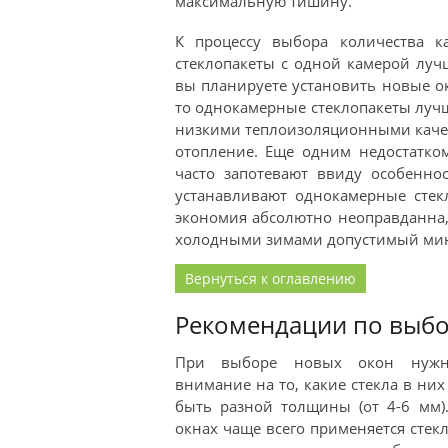
максимальную тишину.
К процессу выбора количества к
стеклопакеты с одной камерой луч
вы планируете установить новые ок
то однокамерные стеклопакеты лучш
низкими теплоизоляционными качес
отопление. Еще одним недостатко
часто запотевают ввиду особенно
устанавливают однокамерные стек
экономия абсолютно неоправданна, 
холодными зимами допустимый мини
Вернуться к оглавлению
Рекомендации по выбор
При выборе новых окон нужно
внимание на то, какие стекла в ни
быть разной толщины (от 4-6 мм)
окнах чаще всего применяется стек