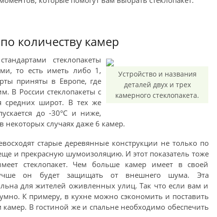
оментов, которые помогут вам выбрать стеклопакет.
по количеству камер
стандартами стеклопакеты
и, то есть иметь либо 1,
Устройство и названия
рты приняты в Европе, где
деталей двух и трех
м. В России стеклопакеты с
камерного стеклопакета.
я средних широт. В тех же
пускается до -30°С и ниже,
 в некоторых случаях даже 6 камер.
восходят старые деревянные конструкции не только по
ще и прекрасную шумоизоляцию. И этот показатель тоже
имеет стеклопакет. Чем больше камер имеет в своей
 лучше он будет защищать от внешнего шума. Эта
альна для жителей оживленных улиц. Так что если вам и
зумно. К примеру, в кухне можно сэкономить и поставить
 камер. В гостиной же и спальне необходимо обеспечить