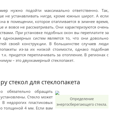
амер нужно подойти максимально ответственно. Так,
ше не устанавливать нигде, кроме южных широт. А если
на в помещении, которое отапливается в зимнее время,
е и вовсе не рассматривать. Они характеризуются очень
твами. При установке подобных окон вы переплатите за
м однокамерных систем является то, что они довольно
стей своей конструкции. В большинстве случаев люди
лопакеты из-за их низкой стоимости, однако подобная
т.к. придется переплачивать за отопление. В регионах с
мум – это двухкамерный стеклопакет.
у стекол для стеклопакета
 обязательно обращать
х установлены. Стекло может
Определение
. В недорогих пластиковых
энергосберегающего стекла.
ло толщиной 4 мм. Если вам