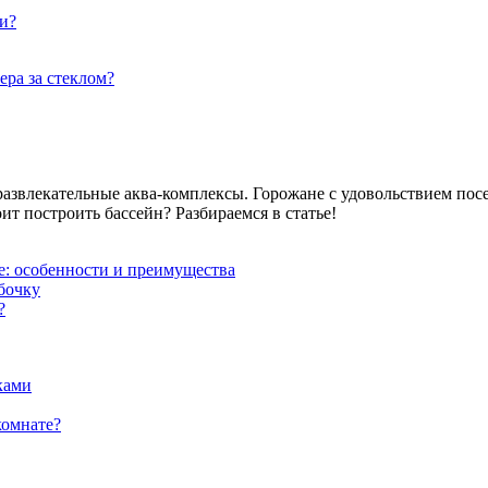
и?
ера за стеклом?
азвлекательные аква-комплексы. Горожане с удовольствием пос
ит построить бассейн? Разбираемся в статье!
: особенности и преимущества
бочку
?
ками
комнате?