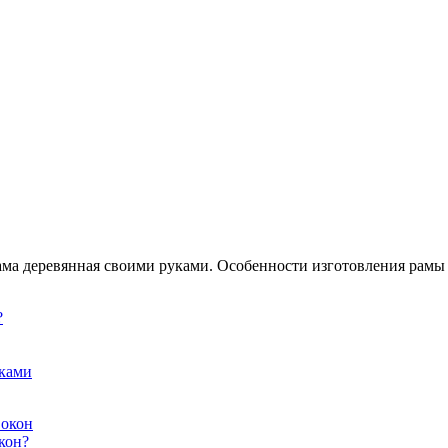
рама деревянная своими руками. Особенности изготовления рамы
?
уками
 окон
кон?