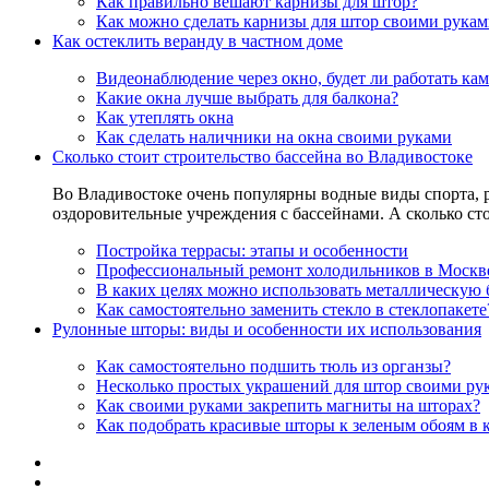
Как правильно вешают карнизы для штор?
Как можно сделать карнизы для штор своими рукам
Как остеклить веранду в частном доме
Видеонаблюдение через окно, будет ли работать кам
Какие окна лучше выбрать для балкона?
Как утеплять окна
Как сделать наличники на окна своими руками
Сколько стоит строительство бассейна во Владивостоке
Во Владивостоке очень популярны водные виды спорта, р
оздоровительные учреждения с бассейнами. А сколько сто
Постройка террасы: этапы и особенности
Профессиональный ремонт холодильников в Москве
В каких целях можно использовать металлическую 
Как самостоятельно заменить стекло в стеклопакете
Рулонные шторы: виды и особенности их использования
Как самостоятельно подшить тюль из органзы?
Несколько простых украшений для штор своими ру
Как своими руками закрепить магниты на шторах?
Как подобрать красивые шторы к зеленым обоям в 