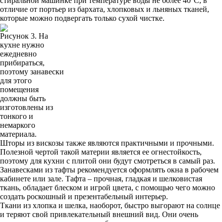
стиральной машинке при температуре воды не более 40°C, в
отличие от портьер из бархата, хлопковых и льняных тканей,
которые можно подвергать только сухой чистке.
Рисунок 3. На
кухне нужно
ежедневно
прибираться,
поэтому занавески
для этого
помещения
должны быть
изготовлены из
тонкого и
немаркого
материала.
Шторы из вискозы также являются практичными и прочными.
Полезной чертой такой материи является ее огнестойкость,
поэтому для кухни с плитой они будут смотреться в самый раз.
Занавесками из тафты рекомендуется оформлять окна в рабочем
кабинете или зале. Тафта – прочная, гладкая и шелковистая
ткань, обладает блеском и игрой цвета, с помощью чего можно
создать роскошный и презентабельный интерьер.
Ткани из хлопка и шелка, наоборот, быстро выгорают на солнце
и теряют свой привлекательный внешний вид. Они очень