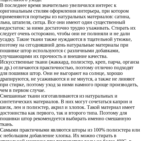
В последнее время значительно увеличился интерес к
оригинальным стилям оформления интерьера, при котором
применяются портьеры из натуральных материалов: сатина,
льна, штапеля, ситца. Все они имеют один существенный
недостаток: за ними достаточно трудно ухаживать. Стирать их
следует очень осторожно, чтобы они не полиняли и не дали
усадку. Такие ткани также нуждаются в тщательной утюжке,
поэтому на сегодняшний день натуральные материалы при
пошивке штор используются с различными добавками,
улучшающими их прочность и внешние качества.
Искусственные ткани (жаккард, полиэстер, креп, парча, органза
и др.) отличаются практичностью, поэтому отлично подходят
для пошивки штор. Они не выгорают на солнце, хорошо
драпируются, не усаживаются и не мнутся, а также не линяют
при стирке, поэтому уход за ними намного проще производить,
чем в первом случае.
Смешанные ткани изготавливаются из натуральных и
синтетических материалов. В них могут сочетаться капрон и
шелк, лен и полиэстер, акрил и хлопок. Такой материал имеет
достоинства как первого, так и второго типа. Поэтому для
пошивки штор рекомендуется выбирать именно смешанную
ткань.
Самыми практичными являются шторы из 100% полиэстера или
с небольшим добавление хлопка. Их можно стирать в