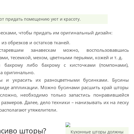
т придать помещению уют и красоту.
весками, чтобы придать им оригинальный дизайн:
из обрезков и остатков тканей.
аревшим занавескам можно, воспользовавшись
ми, тесемкой, мехом, цветными перьями, кожей и т. д.
 бахрому либо бахрому с кисточками (помпонами),
ма оригинально.
ы и украсить их разноцветными бусинками. Бусины
 виде аппликации. Можно бусинами расшить край шторы
есложно, необходимо только запастись понравившейся
размеров. Далее, дело техники – нанизывать их на леску
располагают утяжелители.
асиво шторы?
Кухонные шторы должны