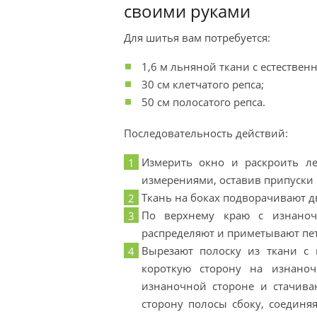
своими руками
Для шитья вам потребуется:
1,6 м льняной ткани с естествен
30 см клетчатого репса;
50 см полосатого репса.
Последовательность действий:
Измерить окно и раскроить ле
измерениями, оставив припуски
Ткань на боках подворачивают д
По верхнему краю с изнаноч
распределяют и приметывают пет
Вырезают полоску из ткани с 
короткую сторону на изнаноч
изнаночной стороне и стачива
сторону полосы сбоку, соединя