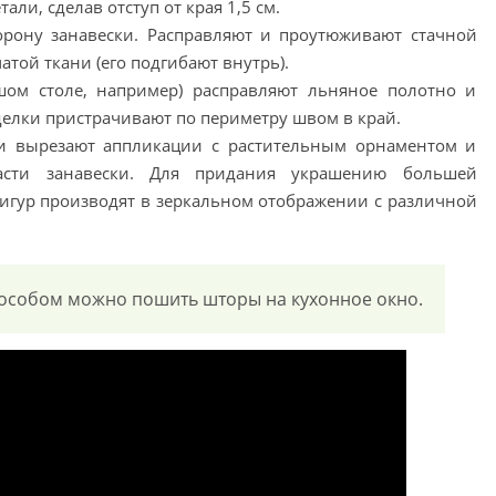
ли, сделав отступ от края 1,5 см.
орону занавески. Расправляют и проутюживают стачной
атой ткани (его подгибают внутрь).
шом столе, например) расправляют льняное полотно и
тделки пристрачивают по периметру швом в край.
ни вырезают аппликации с растительным орнаментом и
асти занавески. Для придания украшению большей
игур производят в зеркальном отображении с различной
особом можно пошить шторы на кухонное окно.