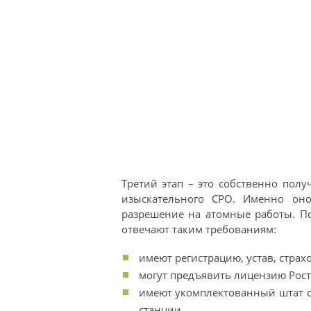
Третий этап – это собственно полу
изыскательного СРО. Именно он
разрешение на атомные работы. По
отвечают таким требованиям:
имеют регистрацию, устав, страх
могут предъявить лицензию Рост
имеют укомплектованный штат с
станции.