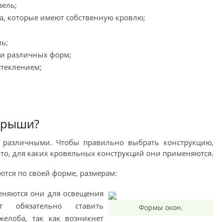
вель;
а, которые имеют собственную кровлю;
ь;
и различных форм;
стеклением;
 крыши?
 различными. Чтобы правильно выбрать конструкцию,
о, для каких кровельных конструкций они применяются.
тся по своей форме, размерам:
еняются они для освещения
т обязательно ставить
Формы окон.
елоба, так как возникнет