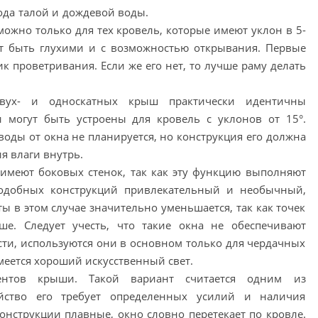
ода талой и дождевой воды.
ожно только для тех кровель, которые имеют уклон в 5-
ут быть глухими и с возможностью открывания. Первые
ик проветривания. Если же его нет, то лучше раму делать
двух- и односкатных крыш практически идентичны
 могут быть устроены для кровель с уклонов от 15°.
воды от окна не планируется, но конструкция его должна
я влаги внутрь.
имеют боковых стенок, так как эту функцию выполняют
одобных конструкций привлекательный и необычный,
 в этом случае значительно уменьшается, так как точек
е. Следует учесть, что такие окна не обеспечивают
ти, используются они в основном только для чердачных
меется хороший искусственный свет.
ентов крыши. Такой вариант считается одним из
йство его требует определенных усилий и наличия
нструкции плавные, окно словно перетекает по кровле.