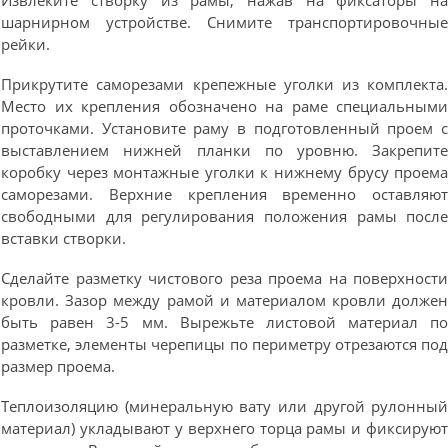
Извлеките створку из рамы, нажав на фиксаторы н
шарнирном устройстве. Снимите транспортировочны
рейки.
Прикрутите саморезами крепежные уголки из комплекта
Место их крепления обозначено на раме специальным
проточками. Установите раму в подготовленный проем 
выставлением нижней планки по уровню. Закрепит
коробку через монтажные уголки к нижнему брусу проем
саморезами. Верхние крепления временно оставляю
свободными для регулирования положения рамы посл
вставки створки.
Сделайте разметку чистового реза проема на поверхност
кровли. Зазор между рамой и материалом кровли долже
быть равен 3-5 мм. Вырежьте листовой материал п
разметке, элементы черепицы по периметру отрезаются по
размер проема.
Теплоизоляцию (минеральную вату или другой рулонны
материал) укладывают у верхнего торца рамы и фиксирую