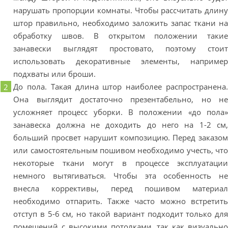
нарушать пропорции комнаты. Чтобы рассчитать длин
штор правильно, необходимо заложить запас ткани н
обработку швов. В открытом положении таки
занавески выглядят простовато, поэтому стои
использовать декоративные элементы, наприме
подхваты или броши.
До пола. Такая длина штор наиболее распространена
Она выглядит достаточно презентабельно, но н
усложняет процесс уборки. В положении «до пола
занавеска должна не доходить до него на 1-2 см
больший просвет нарушит композицию. Перед заказо
или самостоятельным пошивом необходимо учесть, чт
некоторые ткани могут в процессе эксплуатаци
немного вытягиваться. Чтобы эта особенность н
внесла коррективы, перед пошивом материа
необходимо отпарить. Также часто можно встретит
отступ в 5-6 см, но такой вариант подходит только дл
помещений с высокими потолками, так как визуальн