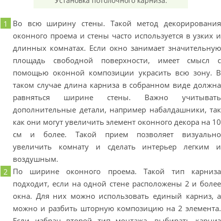
Установка потолочного карниза.
Во всю ширину стены. Такой метод декорировани
оконного проема и стены часто используется в узких 
длинных комнатах. Если окно занимает значительну
площадь свободной поверхности, имеет смысл 
помощью оконной композиции украсить всю зону. 
таком случае длина карниза в собранном виде должн
равняться ширине стены. Важно учитыват
дополнительные детали, например набалдашники, та
как они могут увеличить элемент оконного декора на 1
см и более. Такой прием позволяет визуальн
увеличить комнату и сделать интерьер легким 
воздушным.
По ширине оконного проема. Такой тип карниз
подходит, если на одной стене расположены 2 и боле
окна. Для них можно использовать единый карниз, 
можно и разбить шторную композицию на 2 элемента
Если избран второй тип монтажа, выбирать карни