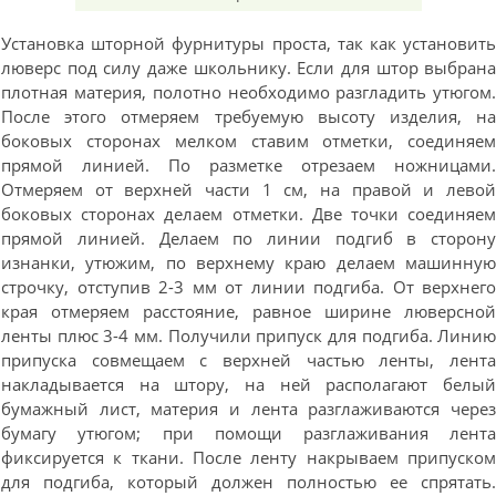
Установка шторной фурнитуры проста, так как установит
люверс под силу даже школьнику. Если для штор выбран
плотная материя, полотно необходимо разгладить утюгом
После этого отмеряем требуемую высоту изделия, н
боковых сторонах мелком ставим отметки, соединяе
прямой линией. По разметке отрезаем ножницами
Отмеряем от верхней части 1 см, на правой и лево
боковых сторонах делаем отметки. Две точки соединяе
прямой линией. Делаем по линии подгиб в сторон
изнанки, утюжим, по верхнему краю делаем машинну
строчку, отступив 2-3 мм от линии подгиба. От верхнег
края отмеряем расстояние, равное ширине люверсно
ленты плюс 3-4 мм. Получили припуск для подгиба. Лини
припуска совмещаем с верхней частью ленты, лент
накладывается на штору, на ней располагают белы
бумажный лист, материя и лента разглаживаются чере
бумагу утюгом; при помощи разглаживания лент
фиксируется к ткани. После ленту накрываем припуско
для подгиба, который должен полностью ее спрятать