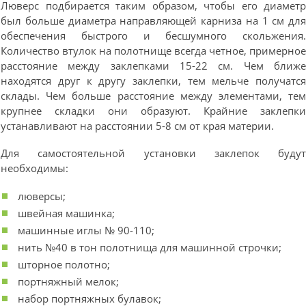
Люверс подбирается таким образом, чтобы его диамет
был больше диаметра направляющей карниза на 1 см дл
обеспечения быстрого и бесшумного скольжения
Количество втулок на полотнище всегда четное, примерно
расстояние между заклепками 15-22 см. Чем ближ
находятся друг к другу заклепки, тем мельче получатс
склады. Чем больше расстояние между элементами, те
крупнее складки они образуют. Крайние заклепк
устанавливают на расстоянии 5-8 см от края материи.
Для самостоятельной установки заклепок буду
необходимы:
люверсы;
швейная машинка;
машинные иглы № 90-110;
нить №40 в тон полотнища для машинной строчки;
шторное полотно;
портняжный мелок;
набор портняжных булавок;