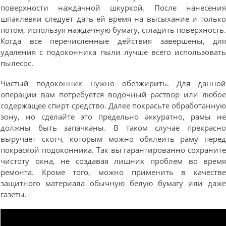
поверхности наждачной шкуркой. После нанесени
шпаклевки следует дать ей время на высыхание и тольк
потом, используя наждачную бумагу, сгладить поверхность
Когда все перечисленные действия завершены, дл
удаления с подоконника пыли лучше всего использоват
пылесос.
Чистый подоконник нужно обезжирить. Для данно
операции вам потребуется водочный раствор или любо
содержащее спирт средство. Далее покрасьте обработанну
зону, но сделайте это предельно аккуратно, рамы н
должны быть запачканы. В таком случае прекрасн
выручает скотч, которым можно обклеить раму пере
покраской подоконника. Так вы гарантированно сохранит
чистоту окна, не создавая лишних проблем во врем
ремонта. Кроме того, можно применить в качеств
защитного материала обычную белую бумагу или даж
газеты.