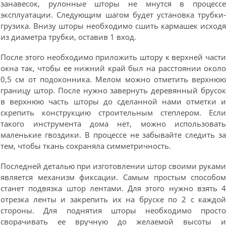
занавесок, рулонные шторы не мнутся в процесс
эксплуатации. Следующим шагом будет установка трубки
грузика. Внизу шторы необходимо сшить кармашек исход
из диаметра трубки, оставив 1 вход.
После этого необходимо приложить штору к верхней част
окна так, чтобы ее нижний край был на расстоянии окол
0,5 см от подоконника. Мелом можно отметить верхню
границу штор. После нужно завернуть деревянный брусо
в верхнюю часть шторы до сделанной нами отметки 
скрепить конструкцию строительным степлером. Есл
такого инструмента дома нет, можно использоват
маленькие гвоздики. В процессе не забывайте следить з
тем, чтобы ткань сохраняла симметричность.
Последней деталью при изготовлении штор своими рукам
является механизм фиксации. Самым простым способо
станет подвязка штор лентами. Для этого нужно взять 
отрезка ленты и закрепить их на бруске по 2 с каждо
стороны. Для поднятия шторы необходимо прост
сворачивать ее вручную до желаемой высоты 