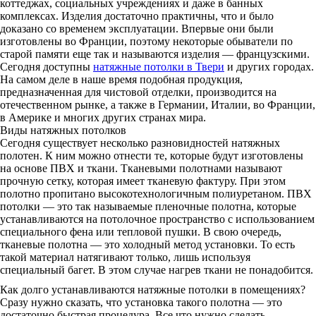
коттеджах, социальных учреждениях и даже в банных
комплексах. Изделия достаточно практичны, что и было
доказано со временем эксплуатации. Впервые они были
изготовлены во Франции, поэтому некоторые обыватели по
старой памяти еще так и называются изделия — французскими.
Сегодня доступны
натяжные потолки в Твери
и других городах.
На самом деле в наше время подобная продукция,
предназначенная для чистовой отделки, производится на
отечественном рынке, а также в Германии, Италии, во Франции,
в Америке и многих других странах мира.
Виды натяжных потолков
Сегодня существует несколько разновидностей натяжных
полотен. К ним можно отнести те, которые будут изготовлены
на основе ПВХ и ткани. Тканевыми полотнами называют
прочную сетку, которая имеет тканевую фактуру. При этом
полотно пропитано высокотехнологичным полиуретаном. ПВХ
потолки — это так называемые пленочные полотна, которые
устанавливаются на потолочное пространство с использованием
специального фена или тепловой пушки. В свою очередь,
тканевые полотна — это холодный метод установки. То есть
такой материал натягивают только, лишь используя
специальный багет. В этом случае нагрев ткани не понадобится.
Как долго устанавливаются натяжные потолки в помещениях?
Сразу нужно сказать, что установка такого полотна — это
достаточно быстрая процедура. Все что нужно сделать