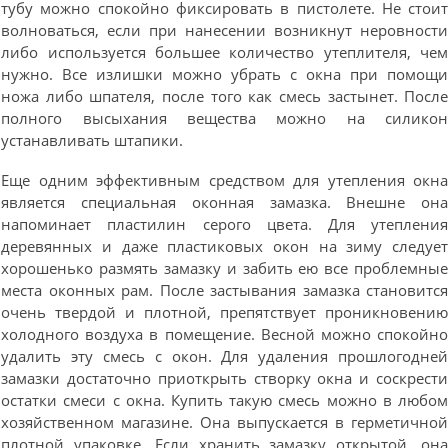
тубу можно спокойно фиксировать в пистолете. Не стои
волноваться, если при нанесении возникнут неровност
либо используется большее количество утеплителя, че
нужно. Все излишки можно убрать с окна при помощ
ножа либо шпателя, после того как смесь застынет. Посл
полного высыхания вещества можно на силико
устанавливать штапики.
Еще одним эффективным средством для утепления окн
является специальная оконная замазка. Внешне он
напоминает пластилин серого цвета. Для утеплени
деревянных и даже пластиковых окон на зиму следуе
хорошенько размять замазку и забить ею все проблемны
места оконных рам. После застывания замазка становитс
очень твердой и плотной, препятствует проникновени
холодного воздуха в помещение. Весной можно спокойн
удалить эту смесь с окон. Для удаления прошлогодне
замазки достаточно приоткрыть створку окна и соскрест
остатки смеси с окна. Купить такую смесь можно в любо
хозяйственном магазине. Она выпускается в герметично
плотной упаковке. Если хранить замазку открытой, он