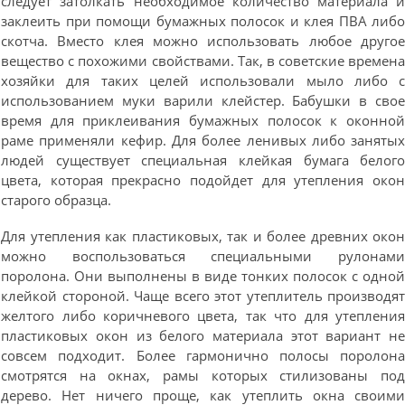
следует затолкать необходимое количество материала 
заклеить при помощи бумажных полосок и клея ПВА либ
скотча. Вместо клея можно использовать любое друго
вещество с похожими свойствами. Так, в советские времен
хозяйки для таких целей использовали мыло либо 
использованием муки варили клейстер. Бабушки в сво
время для приклеивания бумажных полосок к оконно
раме применяли кефир. Для более ленивых либо заняты
людей существует специальная клейкая бумага белог
цвета, которая прекрасно подойдет для утепления око
старого образца.
Для утепления как пластиковых, так и более древних око
можно воспользоваться специальными рулонам
поролона. Они выполнены в виде тонких полосок с одно
клейкой стороной. Чаще всего этот утеплитель производя
желтого либо коричневого цвета, так что для утеплени
пластиковых окон из белого материала этот вариант н
совсем подходит. Более гармонично полосы поролон
смотрятся на окнах, рамы которых стилизованы по
дерево. Нет ничего проще, как утеплить окна своим