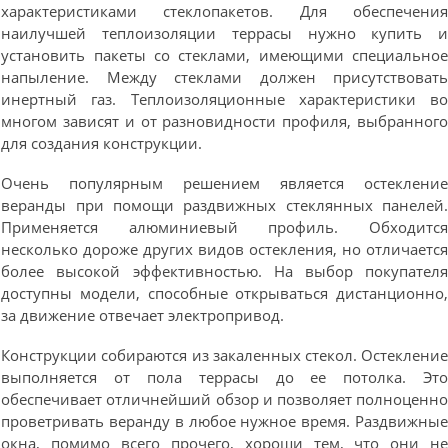
характеристиками стеклопакетов. Для обеспечени
наилучшей теплоизоляции террасы нужно купить 
установить пакеты со стеклами, имеющими специально
напыление. Между стеклами должен присутствоват
инертный газ. Теплоизоляционные характеристики в
многом зависят и от разновидности профиля, выбранног
для создания конструкции.
Очень популярным решением является остеклени
веранды при помощи раздвижных стеклянных панелей
Применяется алюминиевый профиль. Обходитс
несколько дороже других видов остекления, но отличаетс
более высокой эффективностью. На выбор покупател
доступны модели, способные открываться дистанционно
за движение отвечает электропривод.
Конструкции собираются из закаленных стекол. Остеклени
выполняется от пола террасы до ее потолка. Эт
обеспечивает отличнейший обзор и позволяет полноценн
проветривать веранду в любое нужное время. Раздвижны
окна, помимо всего прочего, хороши тем, что они н