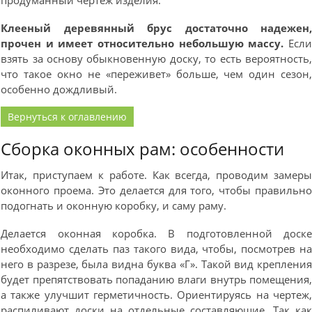
продуманный чертеж изделия.
Клееный деревянный брус достаточно надежен
прочен и имеет относительно небольшую массу.
Есл
взять за основу обыкновенную доску, то есть вероятность
что такое окно не «переживет» больше, чем один сезон
особенно дождливый.
Вернуться к оглавлению
Сборка оконных рам: особенности
Итак, приступаем к работе. Как всегда, проводим замер
оконного проема. Это делается для того, чтобы правильн
подогнать и оконную коробку, и саму раму.
Делается оконная коробка. В подготовленной доск
необходимо сделать паз такого вида, чтобы, посмотрев н
него в разрезе, была видна буква «Г». Такой вид креплени
будет препятствовать попаданию влаги внутрь помещения
а также улучшит герметичность. Ориентируясь на чертеж
распиливают доски на отдельные составляющие. Так ка