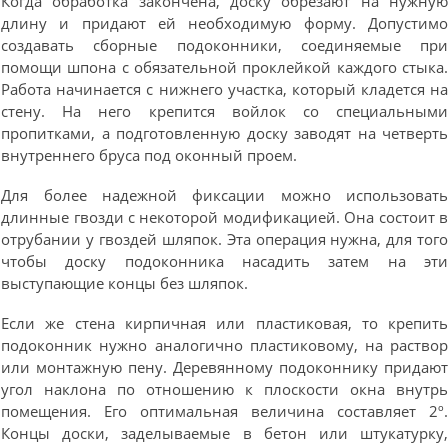
Когда обработка закончена, доску обрезают на нужну
длину и придают ей необходимую форму. Допустим
создавать сборные подоконники, соединяемые пр
помощи шпона с обязательной проклейкой каждого стыка
Работа начинается с нижнего участка, который кладется н
стену. На него крепится войлок со специальным
пропитками, а подготовленную доску заводят на четверт
внутреннего бруса под оконный проем.
Для более надежной фиксации можно использоват
длинные гвозди с некоторой модификацией. Она состоит 
отрубании у гвоздей шляпок. Эта операция нужна, для тог
чтобы доску подоконника насадить затем на эт
выступающие концы без шляпок.
Если же стена кирпичная или пластиковая, то крепит
подоконник нужно аналогично пластиковому, на раство
или монтажную пену. Деревянному подоконнику придаю
угол наклона по отношению к плоскости окна внутр
помещения. Его оптимальная величина составляет 2º
Концы доски, заделываемые в бетон или штукатурку