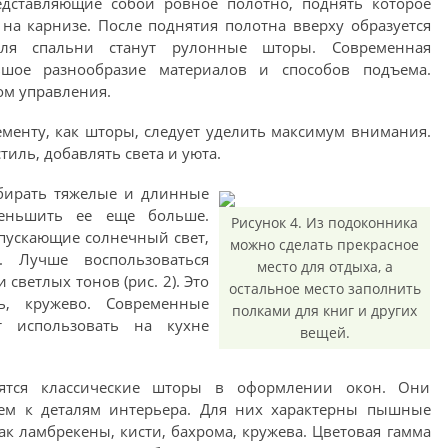
едставляющие собой ровное полотно, поднять которое
а карнизе. После поднятия полотна вверху образуется
для спальни станут рулонные шторы. Современная
ьшое разнообразие материалов и способов подъема.
м управления.
менту, как шторы, следует уделить максимум внимания.
иль, добавлять света и уюта.
бирать тяжелые и длинные
еньшить ее еще больше.
Рисунок 4. Из подоконника
пускающие солнечный свет,
можно сделать прекрасное
. Лучше воспользоваться
место для отдыха, а
ветлых тонов (рис. 2). Это
остальное место заполнить
ь, кружево. Современные
полками для книг и других
т использовать на кухне
вещей.
ятся классические шторы в оформлении окон. Они
ем к деталям интерьера. Для них характерны пышные
ак ламбрекены, кисти, бахрома, кружева. Цветовая гамма