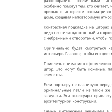
разнообразить различными ин
особенно помогут тем, кто считает, ч
привык с интересом рассматрива
доме, создавая неповторимую атмос
Контрастная подкладка на шторах 
вида текстиля: однотонный и с ярк
с небрежными отворотами, чтобы по
Оригинально будет смотреться к
интерьере. Главное, чтобы его цвет
Привлечь внимание к оформлению 
штор. Это могут быть кожаные, п
элементы.
Если портьеру не планируют передв
оригинальные петли из такой же 
заглушки. Эти аксессуары привлек
архитектурной конструкции.
Самым интересным решением в у