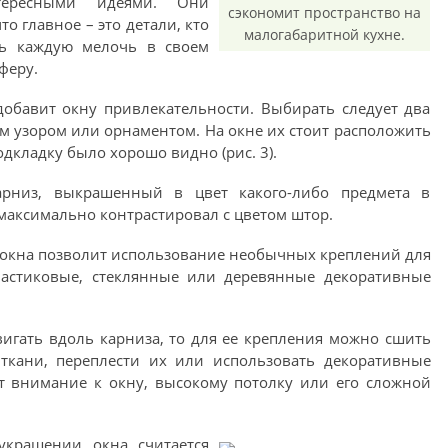
тересными идеями. Они
сэкономит пространство на
то главное – это детали, кто
малогабаритной кухне.
ть каждую мелочь в своем
феру.
добавит окну привлекательности. Выбирать следует два
им узором или орнаментом. На окне их стоит расположить
дкладку было хорошо видно (рис. 3).
арниз, выкрашенный в цвет какого-либо предмета в
 максимально контрастировал с цветом штор.
окна позволит использование необычных креплений для
ластиковые, стеклянные или деревянные декоративные
игать вдоль карниза, то для ее крепления можно сшить
ткани, переплести их или использовать декоративные
ут внимание к окну, высокому потолку или его сложной
крашении окна считается