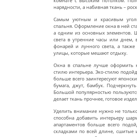
комнате с высоким потолком. Пол
нарядности, а набивная ткань – рос
Самым уютным и красивым угол
спальня. Оформление окна в ней ст
а одним из основных элементов. 
света в утренние часы или днем, 
фонарей и лунного света, а также
улицы, которые мешают отдыху.
Окна в спальне лучше оформить н
стилю интерьера. Эко-стилю подой
больше всего заинтересуют японски
бумага, джут, бамбук. Подчеркну
Большой популярностью пользуютс
делает ткань прочнее, готовое изде
Уделить внимание нужно не только
способна добавить интерьеру шар
апартаментов больше всего подо
складками по всей длине, сшитые 