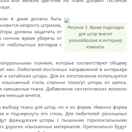
оска или мелкий цветочек на ткани добавит гостиной
коши.
ком в доме должна быть
ановится непросто штрихом,
Рисунок 3. Яркая подкладка
Шторы должны защитить от
для штор внесет
в ночное время уберечь от
разнообразие в интерьер
 от любопытных взглядов с
комнаты.
атуральными тканями, которые соответствуют общему
дет лен. Любителей восточных направлений в интерьере
е и китайские шторы. Для их изготовления используется
ть изысканный стиль спальни помогут шторы из шелка.
я смешанные ткани. Добавление синтетических волокон
лие меньше мнется.
 выбору ткани для штор, но и их форме. Именно форма
ма и подчеркнуть его стиль. Для любителей роскошных
йдут французские шторы с пышными горизонтальными
из дорогих изысканных материалов. Оригинально будут