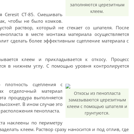
заполняются церезитным
клеем.
я Ceresit CT-85. Смешивать
ак, чтобы не было комков.
стой раствор, который не стекает со шпателя. После
енопласта в месте монтажа материала осуществляется
олит сделать более эффективным сцепление материала с
рывается клеем и прикладывается к откосу. Процесс
тся в нижнем углу. С помощью уровня контролируется
ю плотность сцепления с
ах отделочный материал
Откосы из пенопласта
эта процедура выполняется
замазываются церезитным
высохнет. В ином случае это
клеем с помощью шпателя и
 расположения пенопласта.
грунтуются.
ста наклеены по периметру
аделать клеем. Раствор сразу наносится и под отлив, где