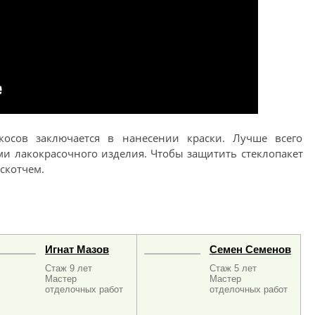
косов заключается в нанесении краски. Лучше всего
и лакокрасочного изделия. Чтобы защитить стеклопакет
скотчем.
Игнат Мазов
Семен Семенов
Стаж 9 лет
Стаж 5 лет
Мастер
Мастер
отделочных работ
отделочных работ