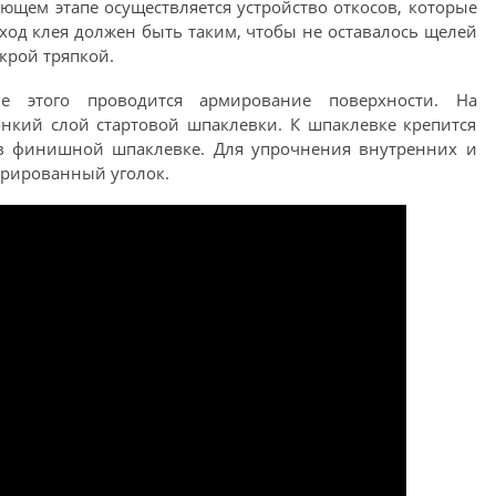
ующем этапе осуществляется устройство откосов, которые
ход клея должен быть таким, чтобы не оставалось щелей
крой тряпкой.
е этого проводится армирование поверхности. На
нкий слой стартовой шпаклевки. К шпаклевке крепится
я в финишной шпаклевке. Для упрочнения внутренних и
орированный уголок.