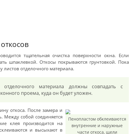
 откосов
роводится тщательная очистка поверхности окна. Если
лать шпаклевкой. Откосы покрываются грунтовкой. Пока
у листов отделочного материала.
и отделочного материала должны совпадать с
онного проема, куда он будет уложен.
ину откоса. После замера и
ь. Между собой соединяется
Пенопластом обклеиваются
ние клея производится на
внутренние и наружные
склеиваются и высыхают в
части откоса, щели