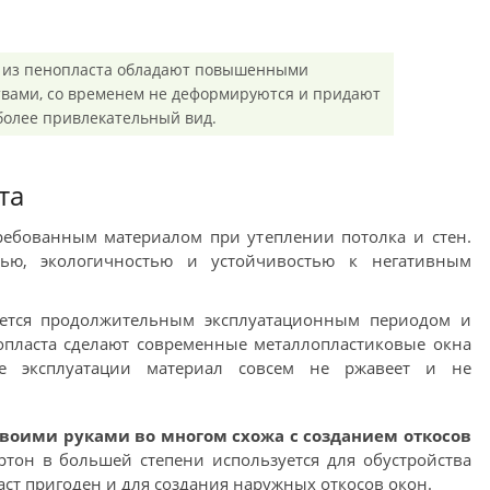
 из пенопласта обладают повышенными
вами, со временем не деформируются и придают
более привлекательный вид.
та
ребованным материалом при утеплении потолка и стен.
тью, экологичностью и устойчивостью к негативным
ается продолжительным эксплуатационным периодом и
опласта сделают современные металлопластиковые окна
се эксплуатации материал совсем не ржавеет и не
своими руками во многом схожа с созданием откосов
ртон в большей степени используется для обустройства
аст пригоден и для создания наружных откосов окон.