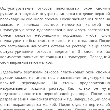
Оштукатуривание откосов пластиковых окон своим
руками и снаружи, и внутри начинается с отделки верхне
перекладины оконного проема. После застывания гипса н
маяках и планках раствор наносится кельмой н
штукатурную сетку, вдавливается в нее и чуть растирается
Смесь кладется небольшими порциями, чтобы сло
штукатурки не был слишком тяжел и не отвалился. Посл
его застывания наносится остальной раствор. Чаще всег
оштукатуривание откосов ведется в 3 слоя, но и
количество зависит от толщины штукатурки. Последни
слой выравнивается малкой.
Заделывать вертикали откосов пластиковых окон своим
руками можно начинать после застывания штукатурки н
верхней перекладине. На стены предварительн
набрасывается жидкий раствор. Как только он чут
подсохнет, наносится первый слой раствора. После ег
разравнивания наносится второй и т.д. Завершающий сло
опять выравнивается малкой. После отделки вертикале
штукатурится нижняя часть проема. После застывани