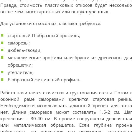
Правда, стоимость пластиковых откосов будет нескольк
выше, чем гипсокартонных или оштукатуренных.
Для установки откосов из пластика требуются:
стартовый П-образный профиль;
саморезы;
дюбель-гвозди;
металлические профили или бруски из древесины дл
обрешетки;
утеплитель;
F-образный финишный профиль.
Работа начинается с очистки и грунтования стены. Потом 
оконной раме саморезами крепится стартовая рейка
Необходимости использовать длинный крепеж для этог
нет. Длина саморезов может составлять 1,5-2 см. Ша
крепления – 30-40 см. В проеме сооружается деревянна
или металлическая обрешетка. Если глубина проем
небольшая, по внешнему его периметру достаточн