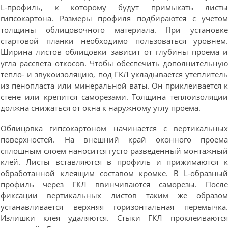
L-профиль, к которому будут примыкать лист
гипсокартона. Размеры профиля подбираются с учето
толщины облицовочного материала. При установк
стартовой планки необходимо пользоваться уровнем
Ширина листов облицовки зависит от глубины проема 
угла рассвета откосов. Чтобы обеспечить дополнительну
тепло- и звукоизоляцию, под ГКЛ укладывается утеплител
из пенопласта или минеральной ваты. Он приклеивается 
стене или крепится саморезами. Толщина теплоизоляци
должна снижаться от окна к наружному углу проема.
Облицовка гипсокартоном начинается с вертикальны
поверхностей. На внешний край оконного проем
сплошным слоем наносится густо разведенный монтажны
клей. Листы вставляются в профиль и прижимаются 
обработанной клеящим составом кромке. В L-образны
профиль через ГКЛ ввинчиваются саморезы. Посл
фиксации вертикальных листов таким же образо
устанавливается верхняя горизонтальная перемычка
Излишки клея удаляются. Стыки ГКЛ проклеиваютс