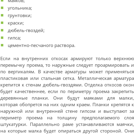
маяков;
угольника;
грунтовки;
краски;
дюбель-гвоздей;
гипса;
цементно-песчаного раствора.
Если на внутренних откосах армируют только верхню
перемычку проема, то наружные следует проармировать 
по вертикалям. В качестве арматуры может применятьс
пластиковая или стальная сетка. Металлическая арматур
крепится к стенам дюбель-гвоздями. Отделка откосов око
будет качественнее, если по периметру проема закрепит
деревянные планки. Они будут маяками для малки
которая обопрется на них одним краем. Планки крепятся 
наружной или внутренней стене гипсом и выступают з
периметр проема на толщину предполагаемого сло
штукатурки. Параллельно раме устанавливаются маячки
на которые малка будет опираться другой стороной. Он